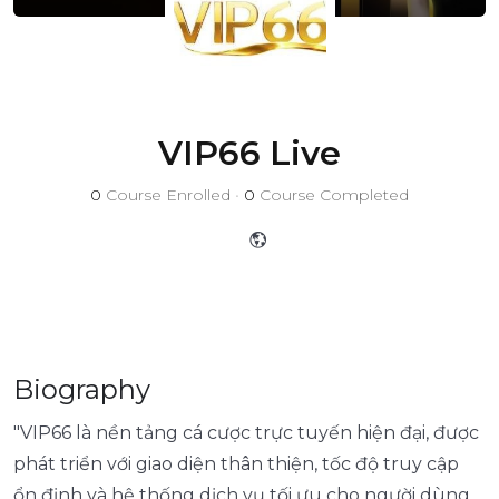
VIP66 Live
0
Course Enrolled
•
0
Course Completed
Biography
"VIP66 là nền tảng cá cược trực tuyến hiện đại, được
phát triển với giao diện thân thiện, tốc độ truy cập
ổn định và hệ thống dịch vụ tối ưu cho người dùng.