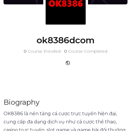
ok8386dcom
0
Course Enrolled
•
0
Course Completed
Biography
OK8386 là nền tảng cá cược trực tuyến hiện đại,
cung cấp đa dạng dịch vụ như cá cược thể thao,
casino trực tuyến, slot game và game bài đổi thưởng.