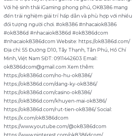
Với hệ sinh thái iGaming phong phú, OK8386 mang
đến trải nghiệm giải trí hấp dẫn và phù hợp với nhiều
đối tượng người chơi. #ok8386 #nhacaiok8386
#ok8386d #nhacaiok8386d #ok8386dcom
#nhacaiok8386dcom Website: https://ok8386d.com/
Địa chỉ: 55 Đường D10, Tây Thạnh, Tân Phú, Hồ Chí
Minh, Việt Nam SĐT: 0911442603 Email:
ok8386dcom@gmail.com Xem thêm:
https://ok8386d.com/no-hu-ok8386/
https://ok8386d.com/dang-ky-ok8386/
https://ok8386d.com/casino-ok8386/
https://ok8386d.com/khuyen-mai-ok8386/
https://ok8386d.com/rut-tien-ok8386/ Social:
https://x.com/ok8386dcom
https://www.youtube.com/@ok8386dcom
https://www.pinterest.com/ok8386dcom/