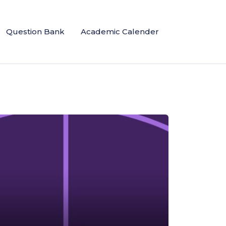
Question Bank
Academic Calender