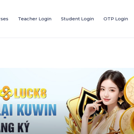
rses
Teacher Login
Student Login
OTP Login