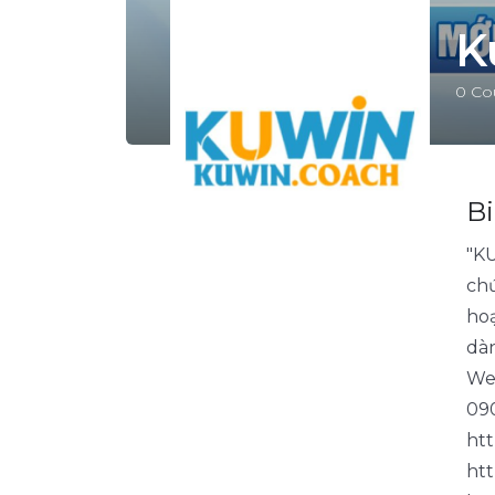
K
0
Cou
B
"KU
chứ
hoạ
dà
Web
090
ht
ht