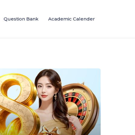
Question Bank
Academic Calender