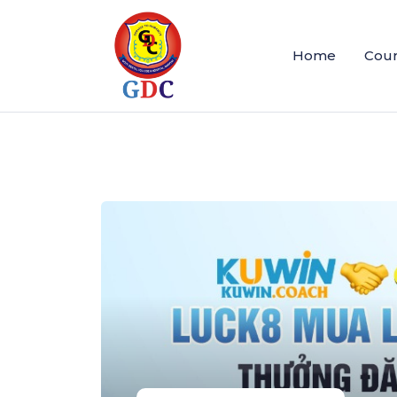
Home
Cou