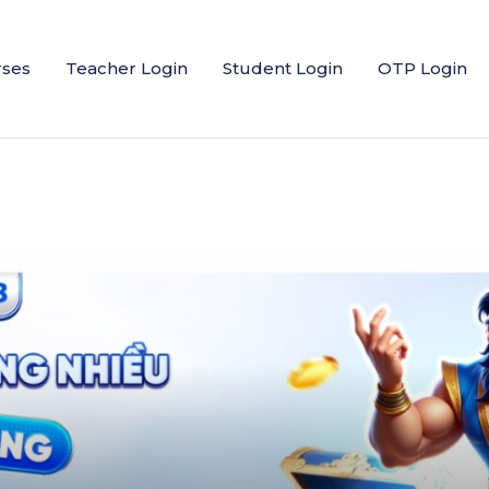
rses
Teacher Login
Student Login
OTP Login