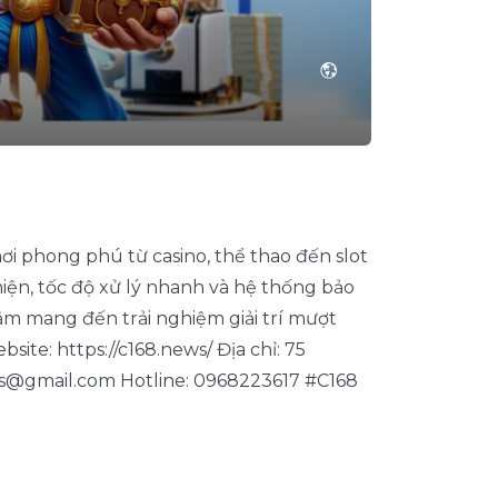
 chơi phong phú từ casino, thể thao đến slot
hiện, tốc độ xử lý nhanh và hệ thống bảo
m mang đến trải nghiệm giải trí mượt
site: https://c168.news/ Địa chỉ: 75
ews@gmail.com Hotline: 0968223617 #C168