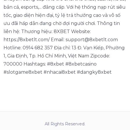
bắn cá, esports,... đẳng cấp. Với hệ thống nạp rút siêu
tốc, giao diện hiện đại, tỷ lệ trả thưởng cao và vô số
ưu đãi hấp dẫn đang chờ đợi người chơi. Thông tin
liên hệ: Thương hiệu: 8XBET Website:
https://8xbetlt.com/ Email: support@8xbetlt.com
Hotline: 0914 682 357 Địa chỉ: 13 Đ. Vạn Kiếp, Phường
1, Gia Định, Tp. Hồ Chí Minh, Việt Nam Zipcode:
700000 Hashtags: #8xbet #8xbetcasino
#slotgame8xbet #nhacai8xbet #dangky8xbet
All Rights Reserved.