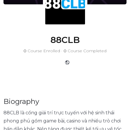
88CLB
0
Course Enrolled
•
0
Course Completed
Biography
88CLB là cổng giải trí trực tuyến với hệ sinh thái
phong phú gồm game bài, casino và nhiều trò chơi
hấp dẫn khác. Nền tảng được thiết kế tối ưu về tốc