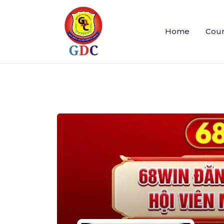
Home
Cou