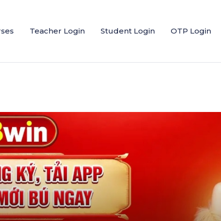
rses
Teacher Login
Student Login
OTP Login